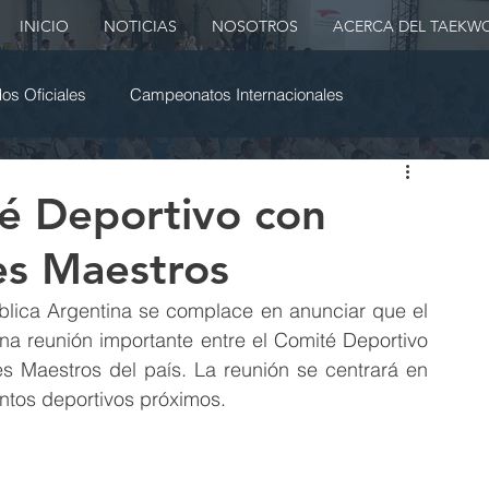
INICIO
NOTICIAS
NOSOTROS
ACERCA DEL TAEKW
s Oficiales
Campeonatos Internacionales
gentina
Cursos Internacionales
é Deportivo con
es Maestros
lica Argentina se complace en anunciar que el 
na reunión importante entre el Comité Deportivo 
s Maestros del país. La reunión se centrará en 
ntos deportivos próximos.