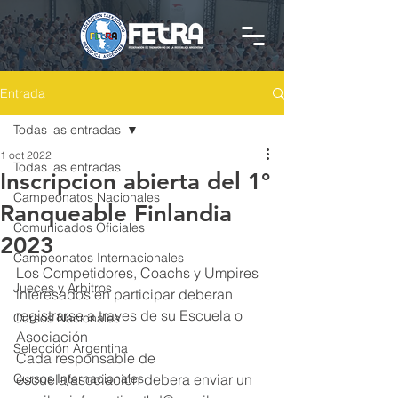
Entrada
Todas las entradas
1 oct 2022
Todas las entradas
Inscripcion abierta del 1°
Campeonatos Nacionales
Ranqueable Finlandia
Comunicados Oficiales
2023
Campeonatos Internacionales
Los Competidores, Coachs y Umpires 
Jueces y Arbitros
interesados en participar deberan 
registrarse a traves de su Escuela o 
Cursos Nacionales
Asociación
Selección Argentina
Cada responsable de 
Cursos Internacionales
escuela/asociación debera enviar un 