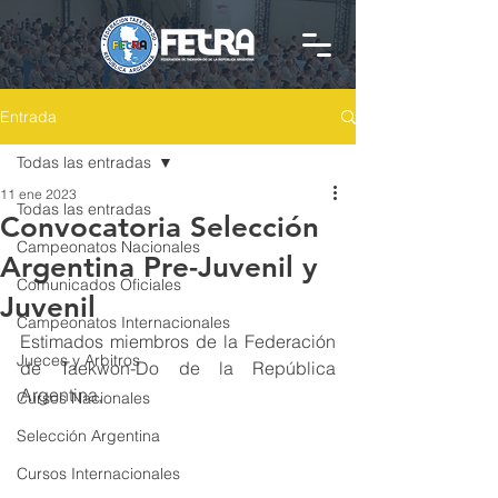
Entrada
Todas las entradas
11 ene 2023
Todas las entradas
Convocatoria Selección
Campeonatos Nacionales
Argentina Pre-Juvenil y
Comunicados Oficiales
Juvenil
Campeonatos Internacionales
Estimados miembros de la Federación 
Jueces y Arbitros
de Taekwon-Do de la República 
Argentina,
Cursos Nacionales
Selección Argentina
Cursos Internacionales