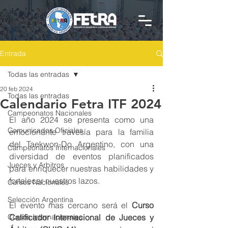
Entrada
Todas las entradas
20 feb 2024
Todas las entradas
Calendario Fetra ITF 2024
Campeonatos Nacionales
El año 2024 se presenta como una 
Comunicados Oficiales
emocionante travesía para la familia 
del Taekwon-Do Argentino, con una 
Campeonatos Internacionales
diversidad de eventos planificados 
Jueces y Arbitros
para enriquecer nuestras habilidades y 
fortalecer nuestros lazos. 
Cursos Nacionales
Selección Argentina
El evento mas cercano será el 
Curso 
Cursos Internacionales
Calificador Internacional de Jueces y 