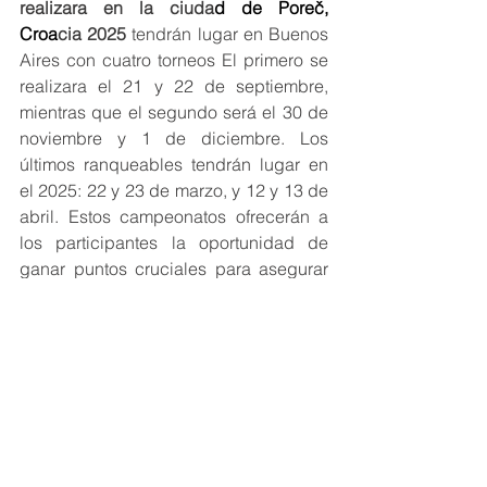
realizara en la ciuda
d de Poreč, 
Croa
cia 2025
 tendrán lugar en Buenos 
Aires con cuatro torneos El primero se 
realizara el 21 y 22 de septiembre, 
mientras que el segundo será el 30 de 
noviembre y 1 de diciembre. Los 
últimos ranqueables tendrán lugar en 
el 2025: 22 y 23 de marzo, y 12 y 13 de 
abril. Estos campeonatos ofrecerán a 
los participantes la oportunidad de 
ganar puntos cruciales para asegurar 
su participación en el prestigioso 
Campeonato Mundial 2025.
Con una gama tan variada de eventos, 
el 2024 promete ser un año lleno de 
acción para nuestro Taekwon-Do