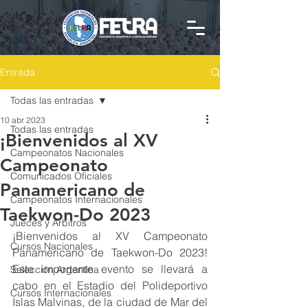
Entrada
Todas las entradas
10 abr 2023
Todas las entradas
¡Bienvenidos al XV
Campeonatos Nacionales
Campeonato
Comunicados Oficiales
Panamericano de
Campeonatos Internacionales
Taekwon-Do 2023
Jueces y Arbitros
¡Bienvenidos al XV Campeonato 
Cursos Nacionales
Panamericano de Taekwon-Do 2023! 
Este importante evento se llevará a 
Selección Argentina
cabo en el Estadio del Polideportivo 
Cursos Internacionales
Islas Malvinas, de la ciudad de Mar del 