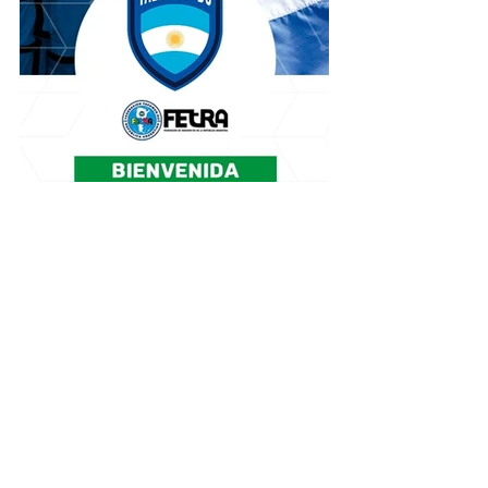
Para mas información sobre este 
evento pueden visitar la pagina oficial 
del campeonato en 
www.panamericanotkd.com.ar